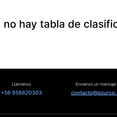
 no hay tabla de clasific
Llámenos
Envíenos un mensaje
+56 958820303
contacto@source.