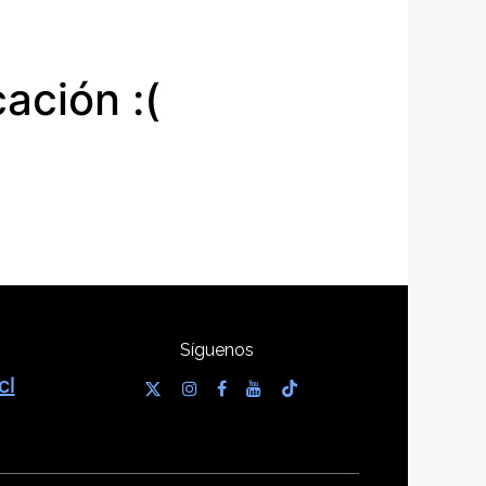
ación :(
Síguenos
cl