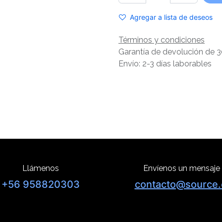
Agregar a lista de deseos
Términos y condiciones
Garantía de devolución de 3
Envío: 2-3 días laborables
Llámenos
Envíenos un mensaje
+56 958820303
contacto@source.