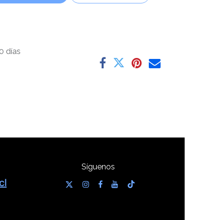
0 días
Síguenos
cl