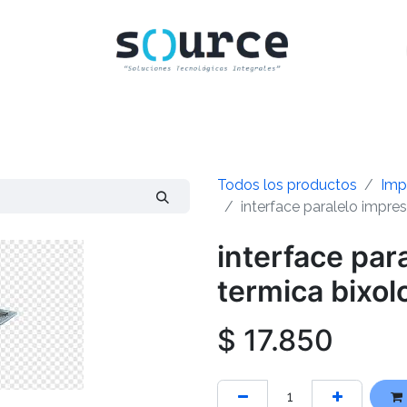
INICIO
CLIENTES
TIENDA
CONTACTO
Todos los productos
Imp
interface paralelo impre
interface par
termica bixol
$
17.850