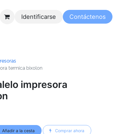
Identificarse
Contáctenos
resoras
sora termica bixolon
alelo impresora
on
Añadir a la cesta
Comprar ahora