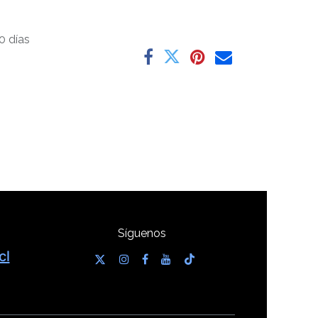
0 días
Síguenos
cl