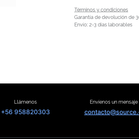
Términos y condiciones
Garantía de devolución de 3
Envío: 2-3 días laborables
Llámenos
Envíenos un mensaje
+56 958820303
contacto@source.