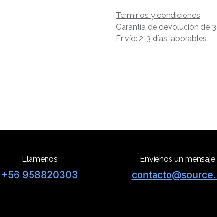
Términos y condiciones
Garantía de devolución de 3
Envío: 2-3 días laborables
Llámenos
Envíenos un mensaje
+56 958820303
contacto@source.