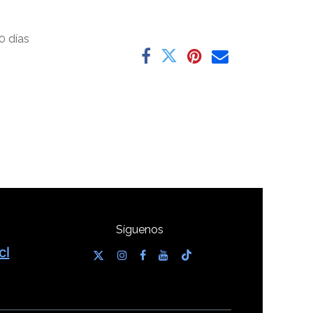
0 días
Síguenos
cl