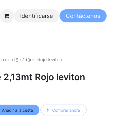
Identificarse
Contáctenos
ch cord 5e 2,13mt Rojo leviton
 2,13mt Rojo leviton
Añadir a la cesta
Comprar ahora