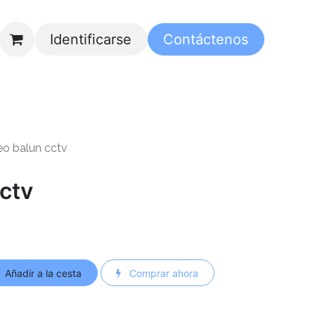
Identificarse
Contáctenos
eo balun cctv
ctv
Añadir a la cesta
Comprar ahora