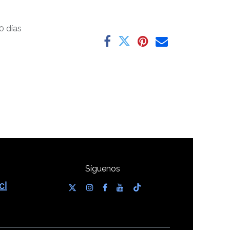
0 días
Síguenos
cl