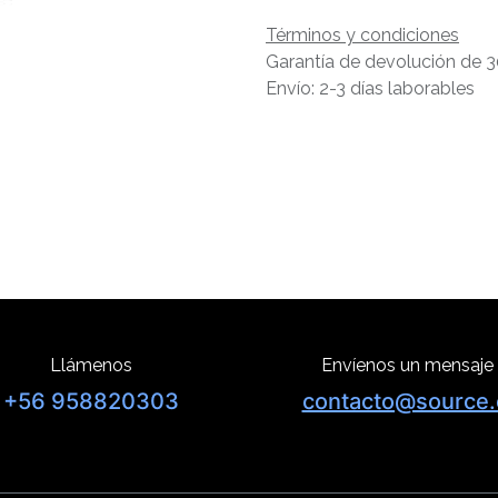
Términos y condiciones
Garantía de devolución de 3
Envío: 2-3 días laborables
Llámenos
Envíenos un mensaje
+56 958820303
contacto@source.