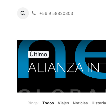
+56 9 58820303
Último
ALIANZA IN
Blogs:
Todos
Viajes
Noticias
Historia