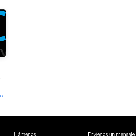
o
r
as
Llámenos
Envíenos un mensaje