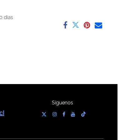
0 días
Síguenos
cl