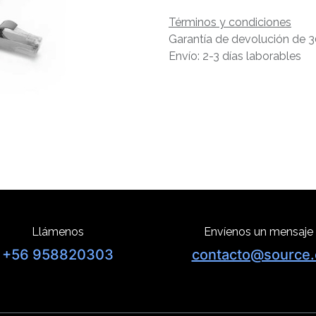
Términos y condiciones
Garantía de devolución de 3
Envío: 2-3 días laborables
Llámenos
Envíenos un mensaje
+56 958820303
contacto@source.