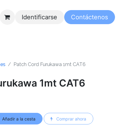
Identificarse
Contáctenos
es
Patch Cord Furukawa 1mt CAT6
Furukawa 1mt CAT6
Añadir a la cesta
Comprar ahora