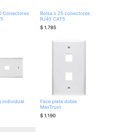
50 Conectores
Bolsa x 25 conectores
T5
RJ45 CAT5
$
1.785
e individual
Face plate doble
MaxTrust
$
1.190