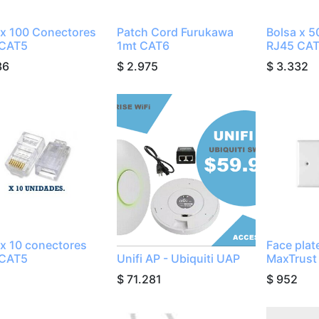
 x 100 Conectores
Patch Cord Furukawa
Bolsa x 
 CAT5
1mt CAT6
RJ45 CA
36
$
2.975
$
3.332
 x 10 conectores
Face plat
 CAT5
Unifi AP - Ubiquiti UAP
MaxTrust
$
71.281
$
952