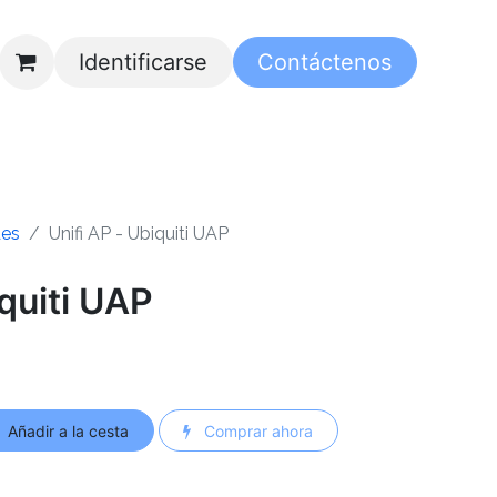
Identificarse
Contáctenos
es
Unifi AP - Ubiquiti UAP
iquiti UAP
Añadir a la cesta
Comprar ahora