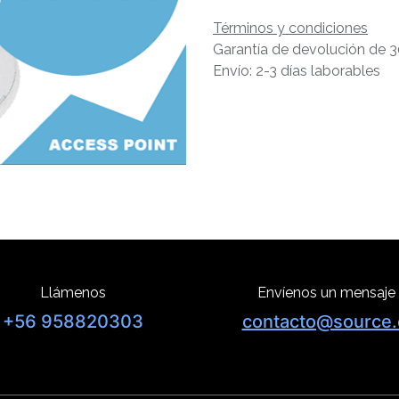
Términos y condiciones
Garantía de devolución de 3
Envío: 2-3 días laborables
Llámenos
Envíenos un mensaje
+56 958820303
contacto@source.