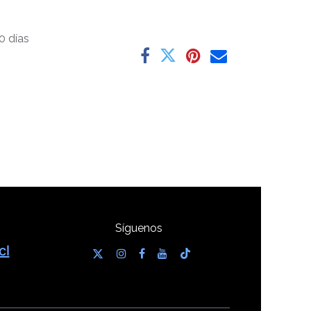
0 días
Síguenos
cl